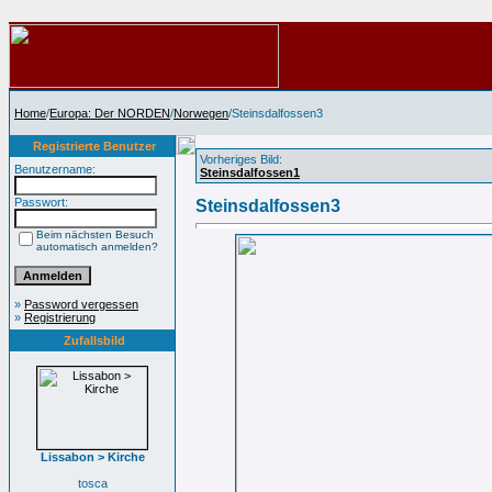
Home
/
Europa: Der NORDEN
/
Norwegen
/Steinsdalfossen3
Registrierte Benutzer
Vorheriges Bild:
Benutzername:
Steinsdalfossen1
Passwort:
Steinsdalfossen3
Beim nächsten Besuch
automatisch anmelden?
»
Password vergessen
»
Registrierung
Zufallsbild
Lissabon > Kirche
tosca