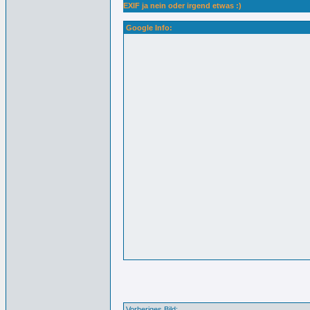
EXIF ja nein oder irgend etwas :)
Google Info:
Vorheriges Bild: