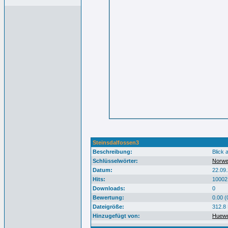
Steinsdalfossen3
Beschreibung:
Blick 
Schlüsselwörter:
Norw
Datum:
22.09
Hits:
10002
Downloads:
0
Bewertung:
0.00 (
Dateigröße:
312.8
Hinzugefügt von:
Huew