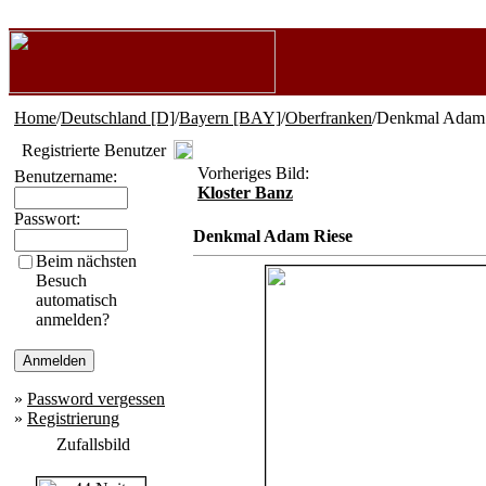
Home
/
Deutschland [D]
/
Bayern [BAY]
/
Oberfranken
/Denkmal Adam
Registrierte Benutzer
Vorheriges Bild:
Benutzername:
Kloster Banz
Passwort:
Denkmal Adam Riese
Beim nächsten
Besuch
automatisch
anmelden?
»
Password vergessen
»
Registrierung
Zufallsbild