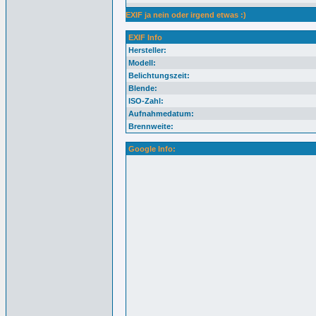
EXIF ja nein oder irgend etwas :)
EXIF Info
Hersteller:
Modell:
Belichtungszeit:
Blende:
ISO-Zahl:
Aufnahmedatum:
Brennweite:
Google Info: