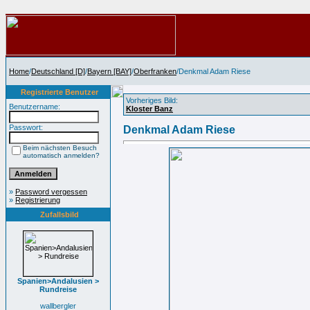
Home
/
Deutschland [D]
/
Bayern [BAY]
/
Oberfranken
/Denkmal Adam Riese
Registrierte Benutzer
Vorheriges Bild:
Benutzername:
Kloster Banz
Passwort:
Denkmal Adam Riese
Beim nächsten Besuch
automatisch anmelden?
»
Password vergessen
»
Registrierung
Zufallsbild
Spanien>Andalusien >
Rundreise
wallbergler