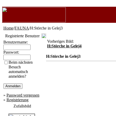
Home
/
FAUNA
/H:Störche in Gelej3
Registrierte Benutzer
Vorheriges Bild:
Benutzername:
H:Störche in Gelej4
Passwort:
H:Störche in Gelej3
Beim nächsten
Besuch
automatisch
anmelden?
»
Password vergessen
»
Registrierung
Zufallsbild