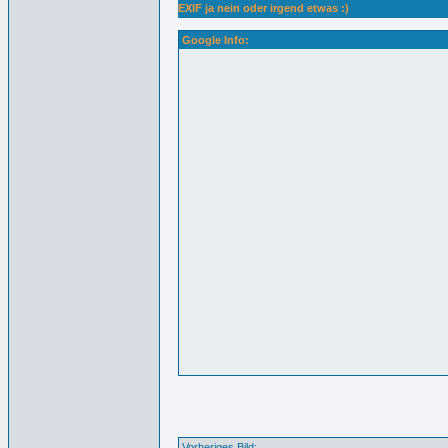
EXIF ja nein oder irgend etwas :)
Google Info:
Vorheriges Bild: