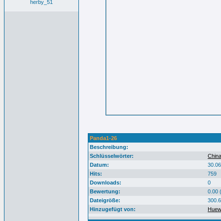
herby_51
Panda1-26
Beschreibung:
Schlüsselwörter:
China
Datum:
30.06
Hits:
759
Downloads:
0
Bewertung:
0.00 
Dateigröße:
300.
Hinzugefügt von:
Huew