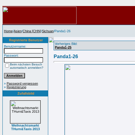
Home
/
Asien
/
China [CHN]
/
Sichuan
/Panda1-26
Registrierte Benutzer
Vorheriges Bild:
Benutzername:
Panda1-25
Passwort:
Panda1-26
Beim nächsten Besuch
automatisch anmelden?
»
Password vergessen
»
Registrierung
Zufallsbild
Weihnachtsmarkt
THurn&Taxis 2013