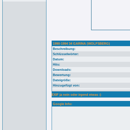
1990-1994 34 GARINA (WOLFSBERG)
Beschreibung:
Schlüsselwörter:
Datum:
Hits:
Downloads:
Bewertung:
Dateigröße:
Hinzugefügt von:
EXIF ja nein oder irgend etwas :)
Google Info: