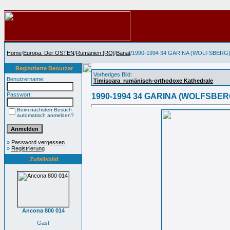
Home
/
Europa: Der OSTEN
/
Rumänien [RO]
/
Banat
/1990-1994 34 GARINA (WOLFSBERG
Registrierte Benutzer
Vorheriges Bild:
Benutzername:
Timisoara_rumänisch-orthodoxe Kathedrale
Passwort:
1990-1994 34 GARINA (WOLFSBER
Beim nächsten Besuch
automatisch anmelden?
»
Password vergessen
»
Registrierung
Zufallsbild
Ancona 800 014
Gast