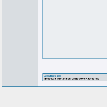
Vorheriges Bild:
Timisoara_rumänisch-orthodoxe Kathedrale