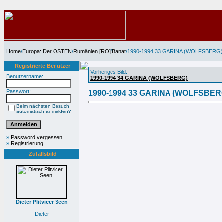
Home
/
Europa: Der OSTEN
/
Rumänien [RO]
/
Banat
/1990-1994 33 GARINA (WOLFSBERG
Registrierte Benutzer
Vorheriges Bild:
Benutzername:
1990-1994 34 GARINA (WOLFSBERG)
Passwort:
1990-1994 33 GARINA (WOLFSBER
Beim nächsten Besuch
automatisch anmelden?
»
Password vergessen
»
Registrierung
Zufallsbild
Dieter Plitvicer Seen
Dieter