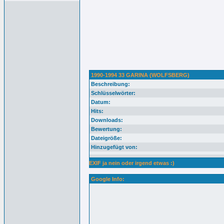
1990-1994 33 GARINA (WOLFSBERG)
Beschreibung:
Schlüsselwörter:
Datum:
Hits:
Downloads:
Bewertung:
Dateigröße:
Hinzugefügt von:
EXIF ja nein oder irgend etwas :)
Google Info: