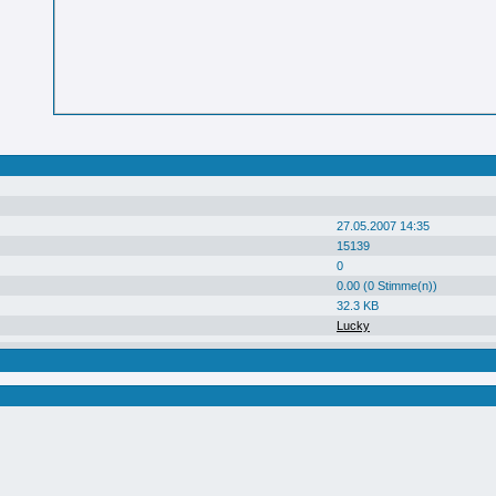
27.05.2007 14:35
15139
0
0.00 (0 Stimme(n))
32.3 KB
Lucky