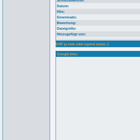
Schlüsselwörter:
Datum:
Hits:
Downloads:
Bewertung:
Dateigröße:
Hinzugefügt von:
EXIF ja nein oder irgend etwas :)
Google Info: