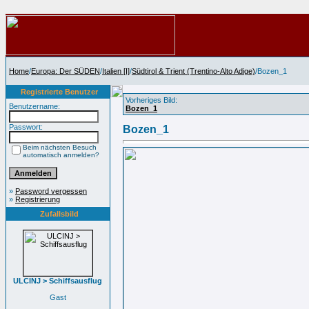
Home
/
Europa: Der SÜDEN
/
Italien [I]
/
Südtirol & Trient (Trentino-Alto Adige)
/Bozen_1
Registrierte Benutzer
Vorheriges Bild:
Benutzername:
Bozen_1
Passwort:
Bozen_1
Beim nächsten Besuch
automatisch anmelden?
»
Password vergessen
»
Registrierung
Zufallsbild
ULCINJ > Schiffsausflug
Gast