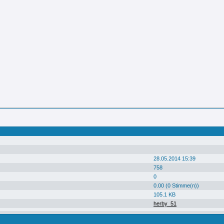
28.05.2014 15:39
758
0
0.00 (0 Stimme(n))
105.1 KB
herby_51