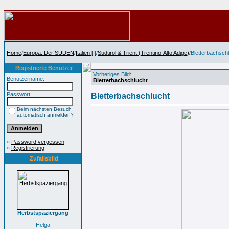
Home
/
Europa: Der SÜDEN
/
Italien [I]
/
Südtirol & Trient (Trentino-Alto Adige)
/Bletterbachsch
Registrierte Benutzer
Vorheriges Bild:
Benutzername:
Bletterbachschlucht
Passwort:
Bletterbachschlucht
Beim nächsten Besuch
automatisch anmelden?
»
Password vergessen
»
Registrierung
Zufallsbild
Herbstspaziergang
Helga