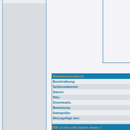
Bletterbachschlucht
Beschreibung:
Schlüsselwörter:
Datum:
Hits:
Downloads:
Bewertung:
Dateigröße:
Hinzugefügt von:
EXIF ja nein oder irgend etwas :)