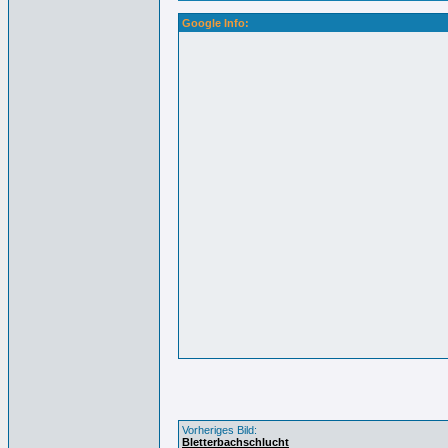
Google Info:
Vorheriges Bild:
Bletterbachschlucht