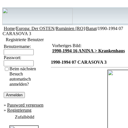
Home
/
Europa: Der OSTEN
/
Rumänien [RO]
/
Banat
/1990-1994 07
CARASOVA 3
Registrierte Benutzer
Vorheriges Bild:
Benutzername:
1990-1994 16 ANINA > Krankenhaus
Passwort:
1990-1994 07 CARASOVA 3
Beim nächsten
Besuch
automatisch
anmelden?
»
Password vergessen
»
Registrierung
Zufallsbild