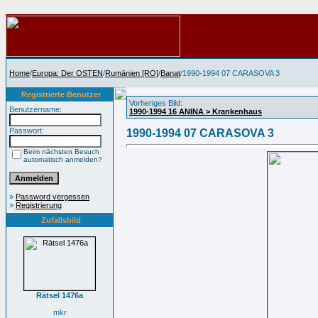
Home
/
Europa: Der OSTEN
/
Rumänien [RO]
/
Banat
/1990-1994 07 CARASOVA 3
Registrierte Benutzer
Vorheriges Bild:
Benutzername:
1990-1994 16 ANINA > Krankenhaus
Passwort:
1990-1994 07 CARASOVA 3
Beim nächsten Besuch
automatisch anmelden?
»
Password vergessen
»
Registrierung
Zufallsbild
Rätsel 1476a
mkr