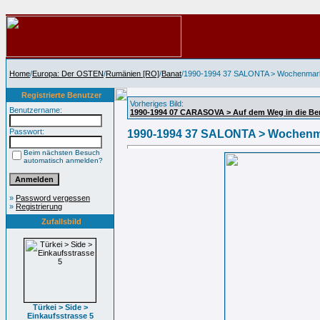
Home
/
Europa: Der OSTEN
/
Rumänien [RO]
/
Banat
/1990-1994 37 SALONTA > Wochenmar
Registrierte Benutzer
Vorheriges Bild:
Benutzername:
1990-1994 07 CARASOVA > Auf dem Weg in die Be
Passwort:
1990-1994 37 SALONTA > Wochenm
Beim nächsten Besuch
automatisch anmelden?
»
Password vergessen
»
Registrierung
Zufallsbild
Türkei > Side >
Einkaufsstrasse 5