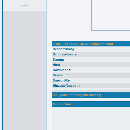
tosca
1990-1994 37 SALONTA > Wochenmarkt
Beschreibung:
Schlüsselwörter:
Datum:
Hits:
Downloads:
Bewertung:
Dateigröße:
Hinzugefügt von:
EXIF ja nein oder irgend etwas :)
Google Info: