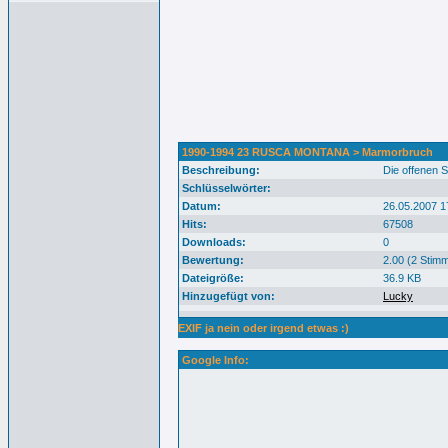
1990-1994 23 RUSCA MONTANA > Marmorbruch
Beschreibung:
Die offenen 
Schlüsselwörter:
Datum:
26.05.2007 1
Hits:
67508
Downloads:
0
Bewertung:
2.00 (2 Stim
Dateigröße:
36.9 KB
Hinzugefügt von:
Lucky
EXIF ja nein oder irgend etwas :)
Google Info: