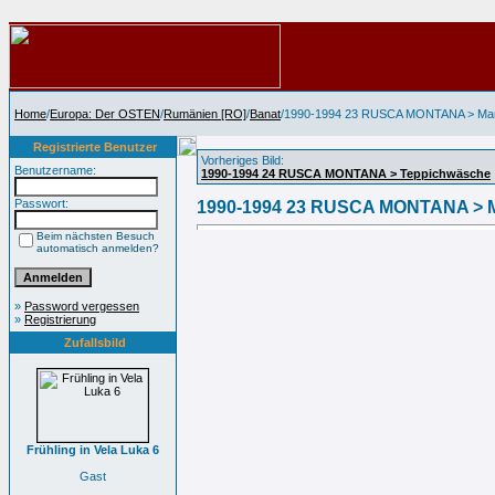
Home
/
Europa: Der OSTEN
/
Rumänien [RO]
/
Banat
/1990-1994 23 RUSCA MONTANA > Ma
Registrierte Benutzer
Vorheriges Bild:
Benutzername:
1990-1994 24 RUSCA MONTANA > Teppichwäsche
Passwort:
1990-1994 23 RUSCA MONTANA > 
Beim nächsten Besuch
automatisch anmelden?
»
Password vergessen
»
Registrierung
Zufallsbild
Frühling in Vela Luka 6
Gast