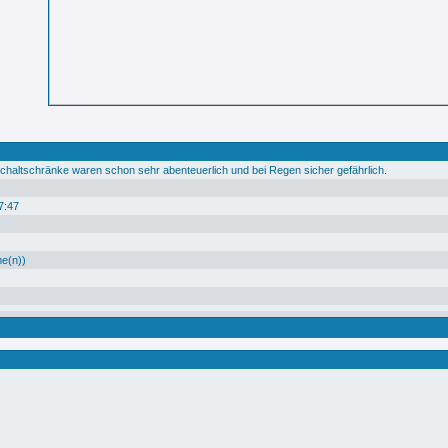
Schaltschränke waren schon sehr abenteuerlich und bei Regen sicher gefährlich.
7:47
me(n))