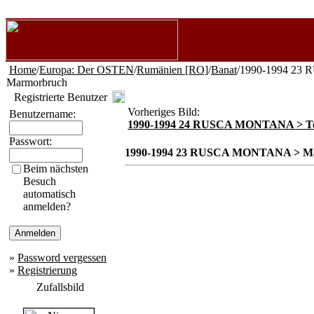
Home
/
Europa: Der OSTEN
/
Rumänien [RO]
/
Banat
/1990-1994 2
Marmorbruch
Registrierte Benutzer
Vorheriges Bild:
Benutzername:
1990-1994 24 RUSCA MONTANA > Te
Passwort:
1990-1994 23 RUSCA MONTANA > M
Beim nächsten
Besuch
automatisch
anmelden?
»
Password vergessen
»
Registrierung
Zufallsbild