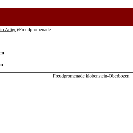
lto Adige)
/Freudpromenade
en
en