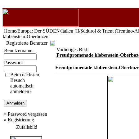
Home
/
Europa: Der SÜDEN
/
Italien [I]
/
Südtirol & Trient (Trentino-A
klobenstein-Oberbozen
Registrierte Benutzer
Vorheriges Bild:
Benutzername:
Freudpromenade klobenstein-Oberboz
Passwort:
Freudpromenade klobenstein-Oberboz
Beim nächsten
Besuch
automatisch
anmelden?
»
Password vergessen
»
Registrierung
Zufallsbild