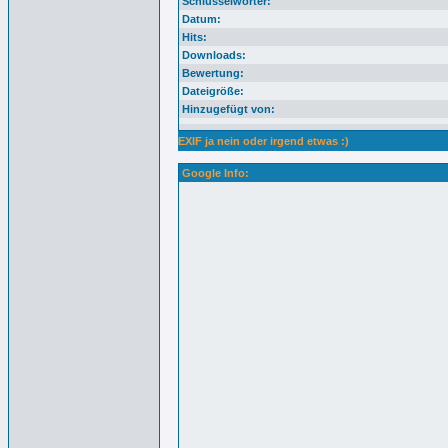
Schlüsselwörter:
Datum:
Hits:
Downloads:
Bewertung:
Dateigröße:
Hinzugefügt von:
EXIF ja nein oder irgend etwas :)
Google Info: