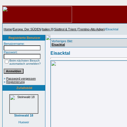
Home
/
Europa: Der SÜDEN
/
Italien [I]
/
Südtirol & Trient (Trentino-Alto Adige)
/Eisacktal
Registrierte Benutzer
Vorheriges Bild:
Benutzername:
Eisacktal
Passwort:
Eisacktal
Beim nächsten Besuch
automatisch anmelden?
»
Password vergessen
»
Registrierung
Zufallsbild
Steinwald 18
Huewer