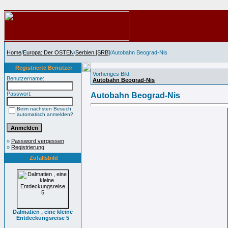
Home
/
Europa: Der OSTEN
/
Serbien [SRB]
/Autobahn Beograd-Nis
Registrierte Benutzer
Vorheriges Bild:
Benutzername:
Autobahn Beograd-Nis
Passwort:
Autobahn Beograd-Nis
Beim nächsten Besuch
automatisch anmelden?
»
Password vergessen
»
Registrierung
Zufallsbild
Dalmatien , eine kleine
Entdeckungsreise 5