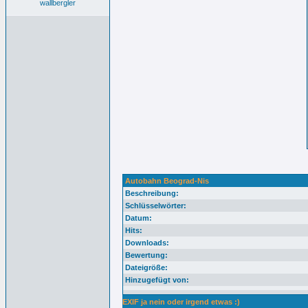
wallbergler
Autobahn Beograd-Nis
Beschreibung:
Schlüsselwörter:
Datum:
Hits:
Downloads:
Bewertung:
Dateigröße:
Hinzugefügt von:
EXIF ja nein oder irgend etwas :)