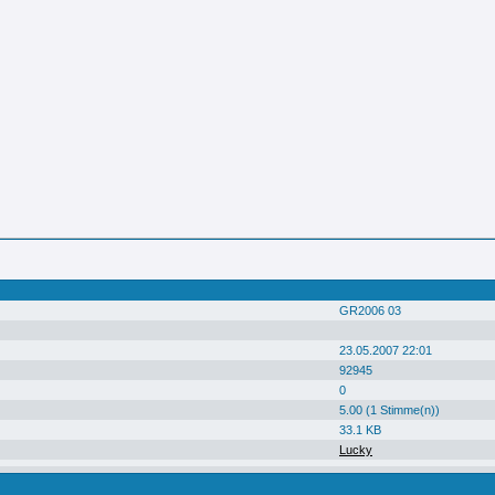
GR2006 03
23.05.2007 22:01
92945
0
5.00 (1 Stimme(n))
33.1 KB
Lucky