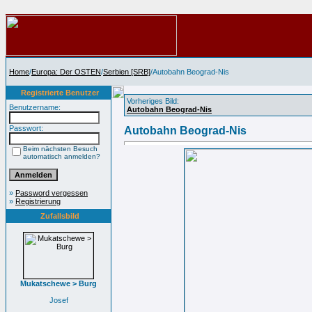
Home
/
Europa: Der OSTEN
/
Serbien [SRB]
/Autobahn Beograd-Nis
Registrierte Benutzer
Vorheriges Bild:
Benutzername:
Autobahn Beograd-Nis
Passwort:
Autobahn Beograd-Nis
Beim nächsten Besuch
automatisch anmelden?
»
Password vergessen
»
Registrierung
Zufallsbild
Mukatschewe > Burg
Josef