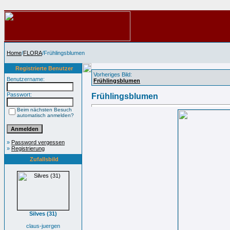
Home
/
FLORA
/Frühlingsblumen
Registrierte Benutzer
Vorheriges Bild:
Benutzername:
Frühlingsblumen
Passwort:
Frühlingsblumen
Beim nächsten Besuch
automatisch anmelden?
»
Password vergessen
»
Registrierung
Zufallsbild
Silves (31)
claus-juergen