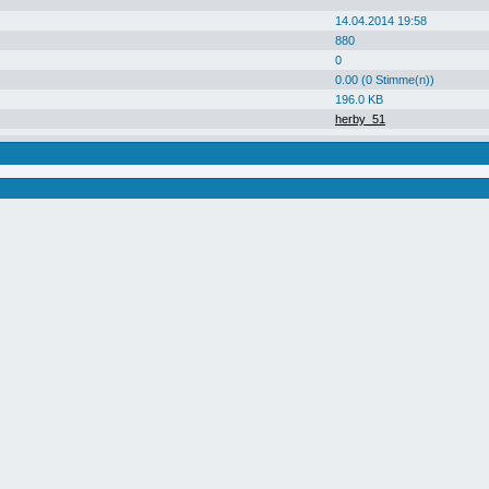
14.04.2014 19:58
880
0
0.00 (0 Stimme(n))
196.0 KB
herby_51