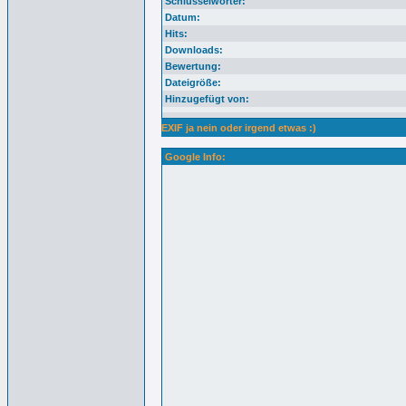
Schlüsselwörter:
Datum:
Hits:
Downloads:
Bewertung:
Dateigröße:
Hinzugefügt von:
EXIF ja nein oder irgend etwas :)
Google Info: