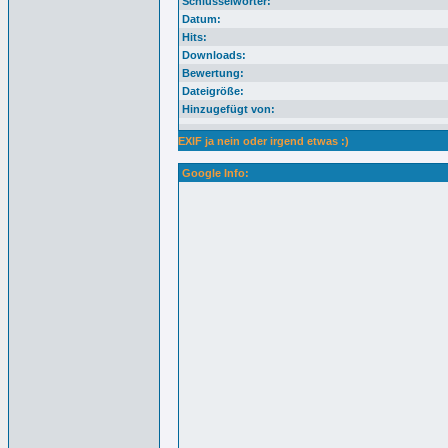
Schlüsselwörter:
Datum:
Hits:
Downloads:
Bewertung:
Dateigröße:
Hinzugefügt von:
EXIF ja nein oder irgend etwas :)
Google Info: