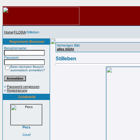
Home
/
FLORA
/Stilleben
Registrierte Benutzer
Vorheriges Bild:
Benutzername:
alles blüht
Passwort:
Stilleben
Beim nächsten Besuch
automatisch anmelden?
»
Password vergessen
»
Registrierung
Zufallsbild
Pecs
Josef