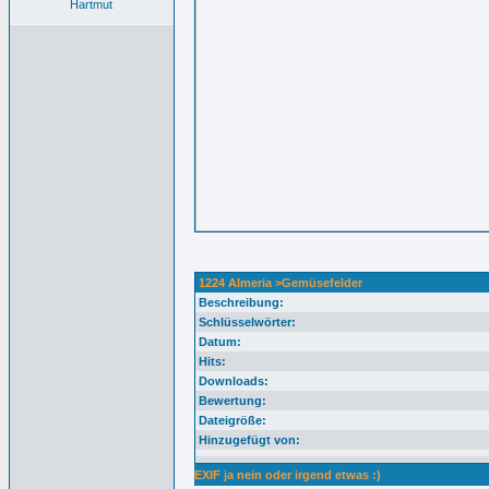
Hartmut
1224 Almeria >Gemüsefelder
Beschreibung:
Schlüsselwörter:
Datum:
Hits:
Downloads:
Bewertung:
Dateigröße:
Hinzugefügt von:
EXIF ja nein oder irgend etwas :)