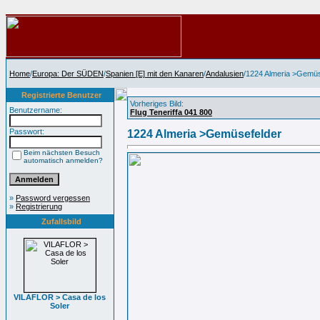
Home
/
Europa: Der SÜDEN
/
Spanien [E] mit den Kanaren
/
Andalusien
/1224 Almeria >Gemüs
Registrierte Benutzer
Vorheriges Bild:
Benutzername:
Flug Teneriffa 041 800
Passwort:
1224 Almeria >Gemüsefelder
Beim nächsten Besuch
automatisch anmelden?
»
Password vergessen
»
Registrierung
Zufallsbild
VILAFLOR > Casa de los
Soler