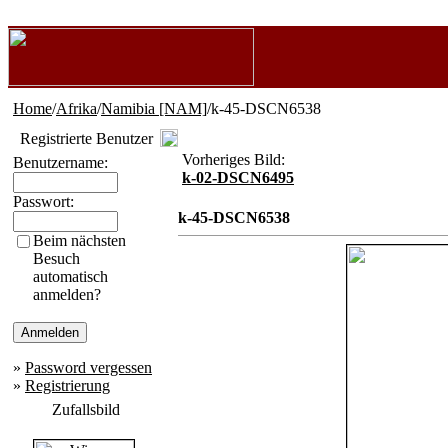
Home
/
Afrika
/
Namibia [NAM]
/k-45-DSCN6538
Registrierte Benutzer
Vorheriges Bild:
Benutzername:
k-02-DSCN6495
Passwort:
k-45-DSCN6538
Beim nächsten
Besuch
automatisch
anmelden?
»
Password vergessen
»
Registrierung
Zufallsbild