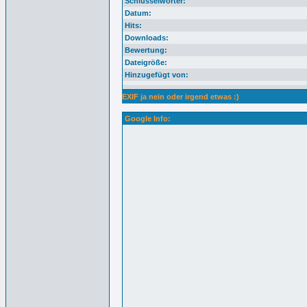
Schlüsselwörter:
Datum:
Hits:
Downloads:
Bewertung:
Dateigröße:
Hinzugefügt von:
EXIF ja nein oder irgend etwas :)
Google Info: