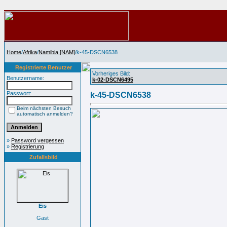
Home
/
Afrika
/
Namibia [NAM]
/k-45-DSCN6538
Registrierte Benutzer
Vorheriges Bild:
Benutzername:
k-02-DSCN6495
Passwort:
k-45-DSCN6538
Beim nächsten Besuch
automatisch anmelden?
»
Password vergessen
»
Registrierung
Zufallsbild
Eis
Gast