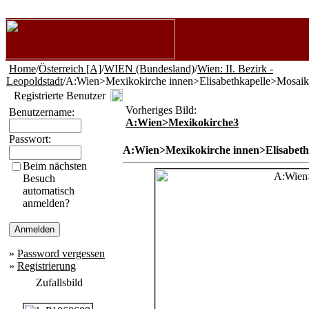
Home
/
Österreich [A]
/
WIEN (Bundesland)
/
Wien: II. Bezirk -
Leopoldstadt
/A:Wien>Mexikokirche innen>Elisabethkapelle>Mosaik
Registrierte Benutzer
Vorheriges Bild:
Benutzername:
A:Wien>Mexikokirche3
Passwort:
A:Wien>Mexikokirche innen>Elisabeth
Beim nächsten
Besuch
automatisch
anmelden?
»
Password vergessen
»
Registrierung
Zufallsbild