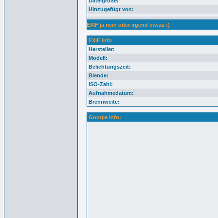
Dateigröße:
Hinzugefügt von:
EXIF ja nein oder irgend etwas :)
EXIF Info
Hersteller:
Modell:
Belichtungszeit:
Blende:
ISO-Zahl:
Aufnahmedatum:
Brennweite:
Google Info: