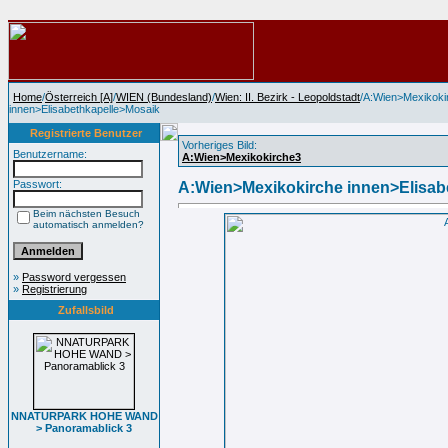
Home
/
Österreich [A]
/
WIEN (Bundesland)
/
Wien: II. Bezirk - Leopoldstadt
/A:Wien>Mexikoki
innen>Elisabethkapelle>Mosaik
Registrierte Benutzer
Vorheriges Bild:
Benutzername:
A:Wien>Mexikokirche3
Passwort:
A:Wien>Mexikokirche innen>Elisab
Beim nächsten Besuch
automatisch anmelden?
»
Password vergessen
»
Registrierung
Zufallsbild
NNATURPARK HOHE WAND
> Panoramablick 3