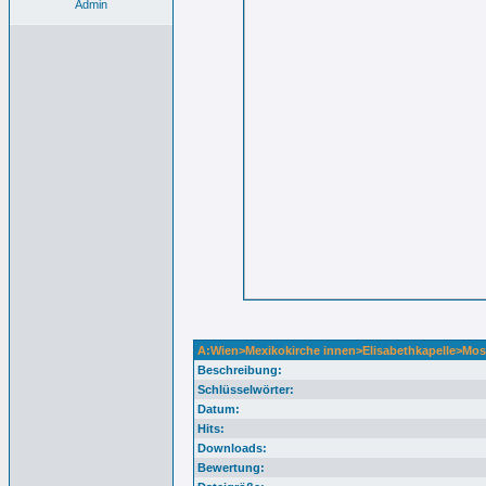
Admin
A:Wien>Mexikokirche innen>Elisabethkapelle>Mos
Beschreibung:
Schlüsselwörter:
Datum:
Hits:
Downloads:
Bewertung: