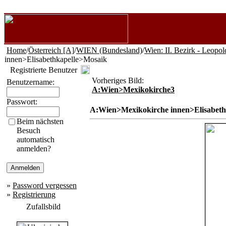
Home
/
Österreich [A]
/
WIEN (Bundesland)
/
Wien: II. Bezirk - Leopol
innen>Elisabethkapelle>Mosaik
Registrierte Benutzer
Vorheriges Bild:
Benutzername:
A:Wien>Mexikokirche3
Passwort:
A:Wien>Mexikokirche innen>Elisabeth
Beim nächsten
Besuch
automatisch
anmelden?
»
Password vergessen
»
Registrierung
Zufallsbild