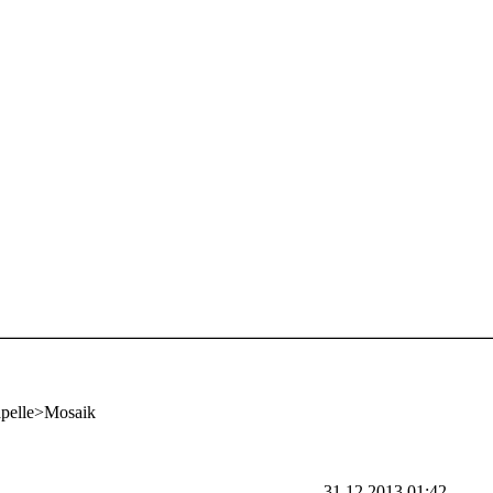
apelle>Mosaik
31.12.2013 01:42