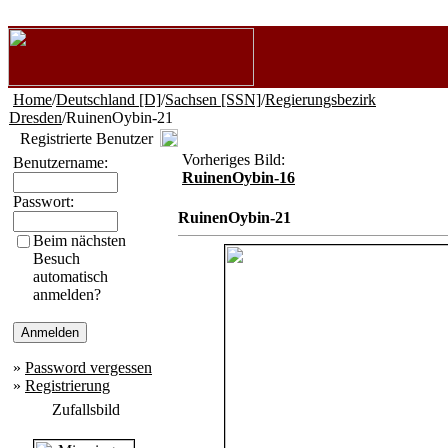
Home
/
Deutschland [D]
/
Sachsen [SSN]
/
Regierungsbezirk
Dresden
/RuinenOybin-21
Registrierte Benutzer
Vorheriges Bild:
Benutzername:
RuinenOybin-16
Passwort:
RuinenOybin-21
Beim nächsten
Besuch
automatisch
anmelden?
»
Password vergessen
»
Registrierung
Zufallsbild