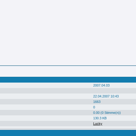
2007.04.03
22.04.2007 10:43
1663
0
0.00 (0 Stimme(n))
130.3 KB
Lucky