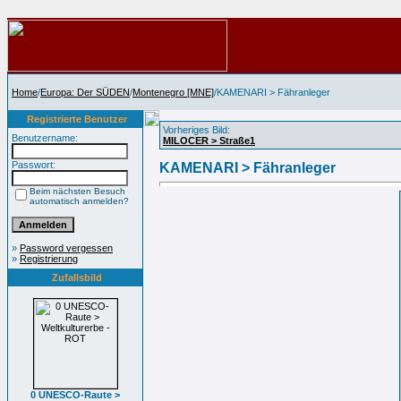
Home
/
Europa: Der SÜDEN
/
Montenegro [MNE]
/KAMENARI > Fähranleger
Registrierte Benutzer
Vorheriges Bild:
Benutzername:
MILOCER > Straße1
Passwort:
KAMENARI > Fähranleger
Beim nächsten Besuch
automatisch anmelden?
»
Password vergessen
»
Registrierung
Zufallsbild
0 UNESCO-Raute >