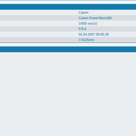
Canon
Canon PowerShot A80
1/500 sec(s)
F/5.6
02.04.2007 08:55:28
7.8125mm