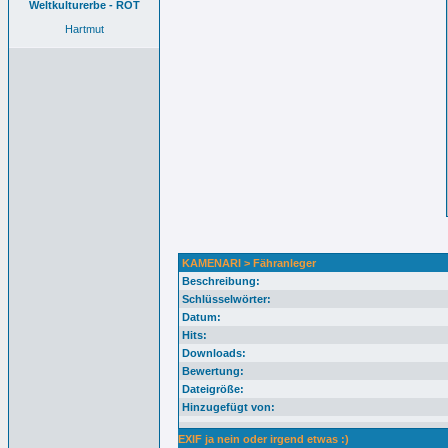
Weltkulturerbe - ROT
Hartmut
KAMENARI > Fähranleger
Beschreibung:
Schlüsselwörter:
Datum:
Hits:
Downloads:
Bewertung:
Dateigröße:
Hinzugefügt von:
EXIF ja nein oder irgend etwas :)