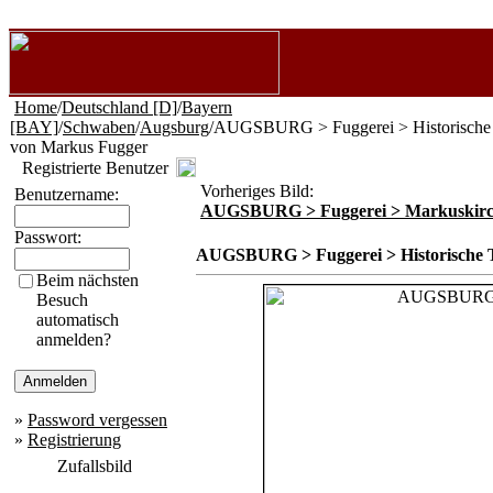
Home
/
Deutschland [D]
/
Bayern
[BAY]
/
Schwaben
/
Augsburg
/AUGSBURG > Fuggerei > Historische 
von Markus Fugger
Registrierte Benutzer
Vorheriges Bild:
Benutzername:
AUGSBURG > Fuggerei > Markuskir
Passwort:
AUGSBURG > Fuggerei > Historische 
Beim nächsten
Besuch
automatisch
anmelden?
»
Password vergessen
»
Registrierung
Zufallsbild