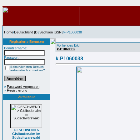
Home
/
Deutschland [D]
/
Sachsen [SSN]
/k-P1060038
Registrierte Benutzer
Vorheriges Bild:
Benutzername:
k-P1060032
Passwort:
k-P1060038
Beim nächsten Besuch
automatisch anmelden?
»
Password vergessen
»
Registrierung
Zufallsbild
GESCHWEND >
Gisibodenalm im
Südschwarzwald