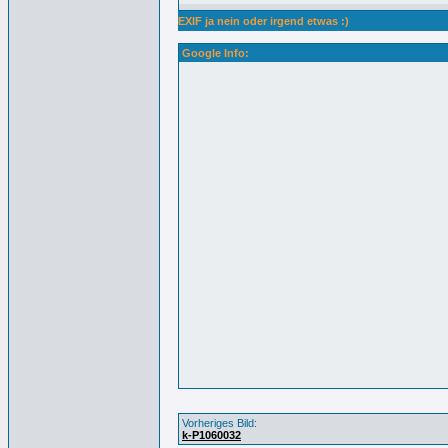
EXIF ja nein oder irgend etwas :)
Google Info:
Vorheriges Bild:
k-P1060032