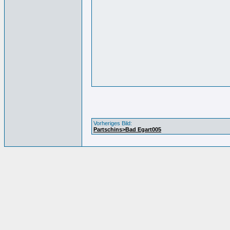
Vorheriges Bild:
Partschins>Bad Egart005