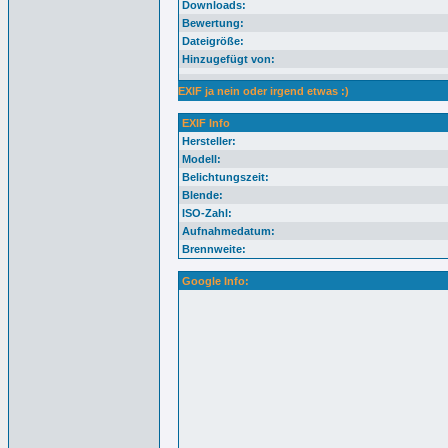
Downloads:
Bewertung:
Dateigröße:
Hinzugefügt von:
EXIF ja nein oder irgend etwas :)
EXIF Info
Hersteller:
Modell:
Belichtungszeit:
Blende:
ISO-Zahl:
Aufnahmedatum:
Brennweite:
Google Info: