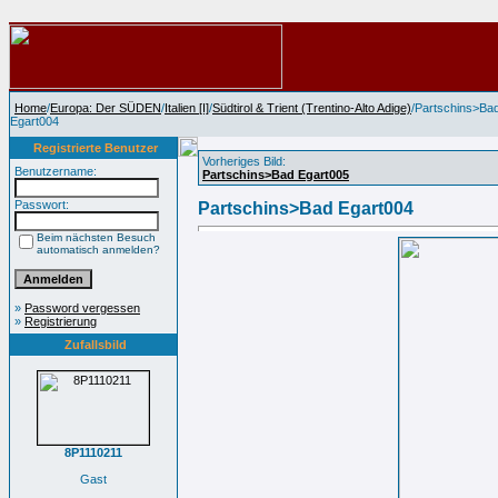
Home
/
Europa: Der SÜDEN
/
Italien [I]
/
Südtirol & Trient (Trentino-Alto Adige)
/Partschins>Ba
Egart004
Registrierte Benutzer
Vorheriges Bild:
Benutzername:
Partschins>Bad Egart005
Passwort:
Partschins>Bad Egart004
Beim nächsten Besuch
automatisch anmelden?
»
Password vergessen
»
Registrierung
Zufallsbild
8P1110211
Gast