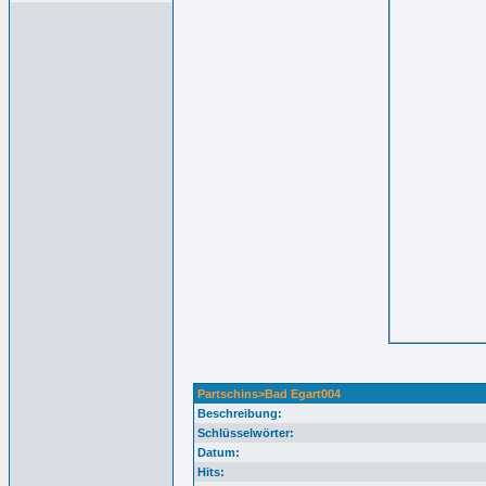
Partschins>Bad Egart004
Beschreibung:
Schlüsselwörter:
Datum:
Hits: