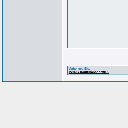
Vorheriges Bild:
Meran>Trauttmansdorff005