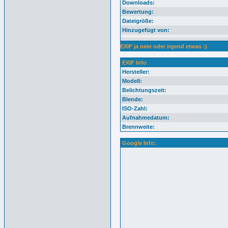
Downloads:
Bewertung:
Dateigröße:
Hinzugefügt von:
EXIF ja nein oder irgend etwas :)
EXIF Info
Hersteller:
Modell:
Belichtungszeit:
Blende:
ISO-Zahl:
Aufnahmedatum:
Brennweite:
Google Info: