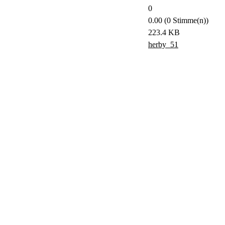
0
0.00 (0 Stimme(n))
223.4 KB
herby_51