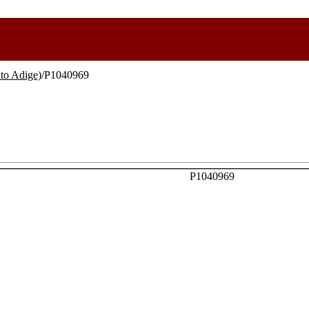
lto Adige)
/P1040969