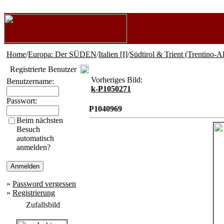
Home
/
Europa: Der SÜDEN
/
Italien [I]
/
Südtirol & Trient (Trentino-A
Registrierte Benutzer
Vorheriges Bild:
Benutzername:
k-P1050271
Passwort:
P1040969
Beim nächsten
Besuch
automatisch
anmelden?
»
Password vergessen
»
Registrierung
Zufallsbild