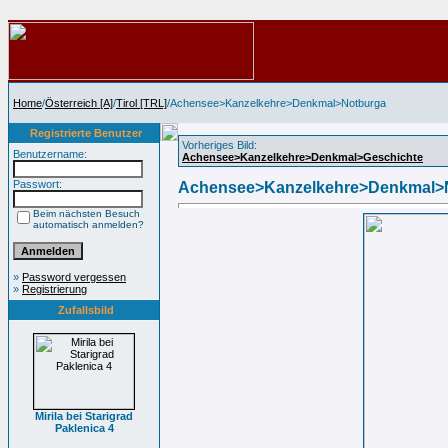
Home
/
Österreich [A]
/
Tirol [TRL]
/Achensee>Kanzelkehre>Denkmal>Notburga
Registrierte Benutzer
Vorheriges Bild:
Benutzername:
Achensee>Kanzelkehre>Denkmal>Geschichte
Passwort:
Achensee>Kanzelkehre>Denkmal>
Beim nächsten Besuch
automatisch anmelden?
»
Password vergessen
»
Registrierung
Zufallsbild
Mirila bei Starigrad
Paklenica 4