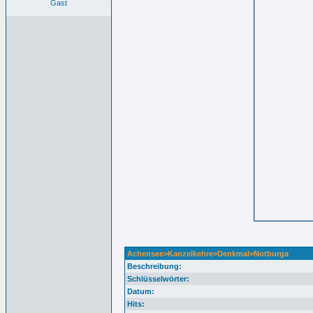
Gast
Achensee>Kanzelkehre>Denkmal>Notburga
Beschreibung:
Schlüsselwörter:
Datum:
Hits: