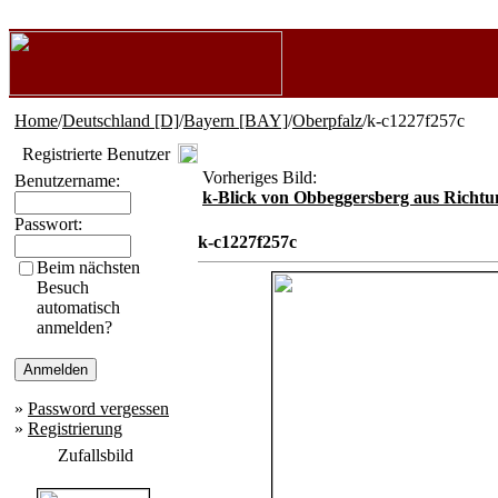
Home
/
Deutschland [D]
/
Bayern [BAY]
/
Oberpfalz
/k-c1227f257c
Registrierte Benutzer
Vorheriges Bild:
Benutzername:
k-Blick von Obbeggersberg aus Richtun
Passwort:
k-c1227f257c
Beim nächsten
Besuch
automatisch
anmelden?
»
Password vergessen
»
Registrierung
Zufallsbild