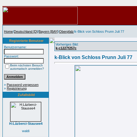
Home
/
Deutschland [D]
/
Bayern [BAY]
/
Oberpfalz
/k-Blick von Schloss Prunn Juli 77
Registrierte Benutzer
Vorheriges Bild:
Benutzername:
k-c1227f257c
Passwort:
k-Blick von Schloss Prunn Juli 77
Beim nächsten Besuch
automatisch anmelden?
»
Password vergessen
»
Registrierung
Zufallsbild
H:Lázberci-Stausee4
waldi