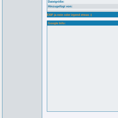
Dateigröße:
Hinzugefügt von:
EXIF ja nein oder irgend etwas :)
Google Info: