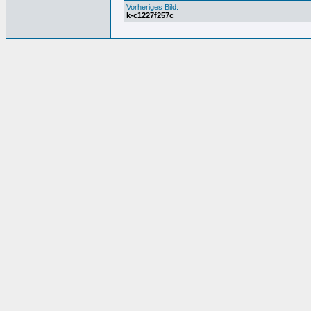
Vorheriges Bild:
k-c1227f257c