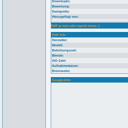
Downloads:
Bewertung:
Dateigröße:
Hinzugefügt von:
EXIF ja nein oder irgend etwas :)
EXIF Info
Hersteller:
Modell:
Belichtungszeit:
Blende:
ISO-Zahl:
Aufnahmedatum:
Brennweite:
Google Info: