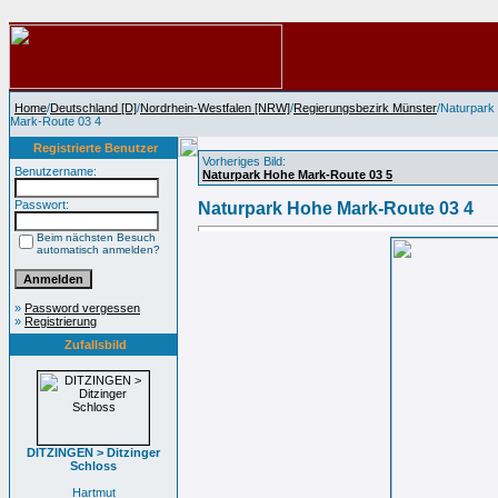
Home
/
Deutschland [D]
/
Nordrhein-Westfalen [NRW]
/
Regierungsbezirk Münster
/Naturpark
Mark-Route 03 4
Registrierte Benutzer
Vorheriges Bild:
Benutzername:
Naturpark Hohe Mark-Route 03 5
Passwort:
Naturpark Hohe Mark-Route 03 4
Beim nächsten Besuch
automatisch anmelden?
»
Password vergessen
»
Registrierung
Zufallsbild
DITZINGEN > Ditzinger
Schloss
Hartmut