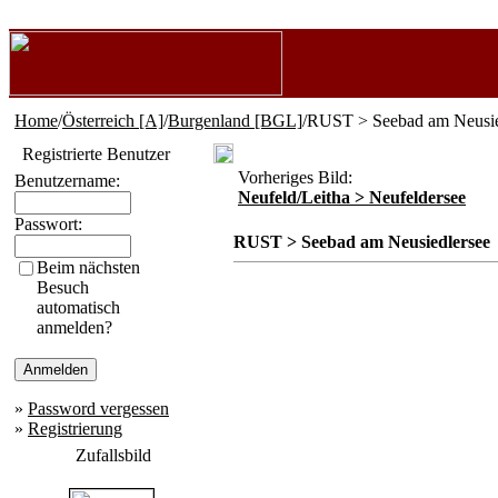
Home
/
Österreich [A]
/
Burgenland [BGL]
/RUST > Seebad am Neusie
Registrierte Benutzer
Vorheriges Bild:
Benutzername:
Neufeld/Leitha > Neufeldersee
Passwort:
RUST > Seebad am Neusiedlersee
Beim nächsten
Besuch
automatisch
anmelden?
»
Password vergessen
»
Registrierung
Zufallsbild