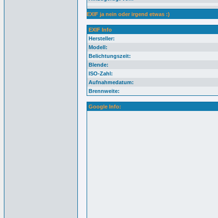
EXIF ja nein oder irgend etwas :)
EXIF Info
Hersteller:
Modell:
Belichtungszeit:
Blende:
ISO-Zahl:
Aufnahmedatum:
Brennweite:
Google Info: