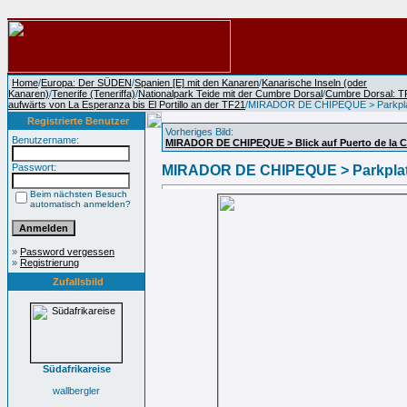
Home
/
Europa: Der SÜDEN
/
Spanien [E] mit den Kanaren
/
Kanarische Inseln (oder
Kanaren)
/
Tenerife (Teneriffa)
/
Nationalpark Teide mit der Cumbre Dorsal
/
Cumbre Dorsal: T
aufwärts von La Esperanza bis El Portillo an der TF21
/MIRADOR DE CHIPEQUE > Parkpl
Registrierte Benutzer
Vorheriges Bild:
Benutzername:
MIRADOR DE CHIPEQUE > Blick auf Puerto de la C
Passwort:
MIRADOR DE CHIPEQUE > Parkpla
Beim nächsten Besuch
automatisch anmelden?
»
Password vergessen
»
Registrierung
Zufallsbild
Südafrikareise
wallbergler