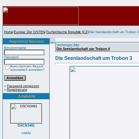
Home
/
Europa: Der OSTEN
/
Tschechische Republik [CZ]
/Die Seenlandschaft um Trobon 3
Registrierte Benutzer
Vorheriges Bild:
Benutzername:
Die Seenlandschaft um Trobon 4
Passwort:
Die Seenlandschaft um Trobon 3
Beim nächsten Besuch
automatisch anmelden?
»
Password vergessen
»
Registrierung
Zufallsbild
DSCN3481
vadda