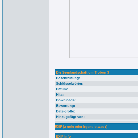
Die Seenlandschaft um Trobon 3
Beschreibung:
Schlüsselwörter:
Datum:
Hits:
Downloads:
Bewertung:
Dateigröße:
Hinzugefügt von:
EXIF ja nein oder irgend etwas :)
EXIF Info