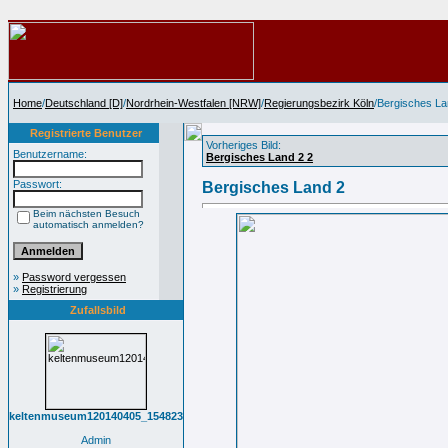
Home
/
Deutschland [D]
/
Nordrhein-Westfalen [NRW]
/
Regierungsbezirk Köln
/Bergisches La
Registrierte Benutzer
Vorheriges Bild:
Benutzername:
Bergisches Land 2 2
Passwort:
Bergisches Land 2
Beim nächsten Besuch
automatisch anmelden?
»
Password vergessen
»
Registrierung
Zufallsbild
keltenmuseum120140405_154823
Admin