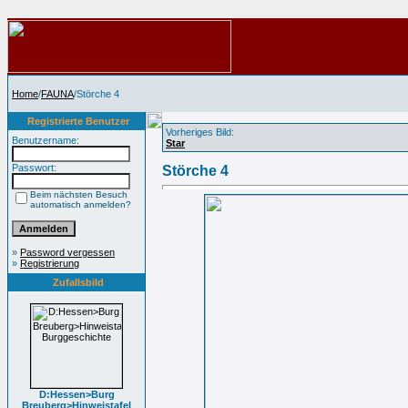
Home
/
FAUNA
/Störche 4
Registrierte Benutzer
Vorheriges Bild:
Benutzername:
Star
Passwort:
Störche 4
Beim nächsten Besuch
automatisch anmelden?
»
Password vergessen
»
Registrierung
Zufallsbild
D:Hessen>Burg
Breuberg>Hinweistafel