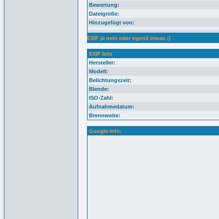
Bewertung:
Dateigröße:
Hinzugefügt von:
EXIF ja nein oder irgend etwas :)
EXIF Info
Hersteller:
Modell:
Belichtungszeit:
Blende:
ISO-Zahl:
Aufnahmedatum:
Brennweite:
Google Info: