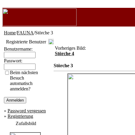
Home
/
FAUNA
/Störche 3
Registrierte Benutzer
Vorheriges Bild:
Benutzername:
Störche 4
Passwort:
Störche 3
Beim nächsten
Besuch
automatisch
anmelden?
»
Password vergessen
»
Registrierung
Zufallsbild