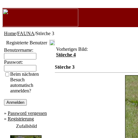
Home
/
FAUNA
/Störche 3
Registrierte Benutzer
Vorheriges Bild:
Benutzername:
Störche 4
Passwort:
Störche 3
Beim nächsten
Besuch
automatisch
anmelden?
»
Password vergessen
»
Registrierung
Zufallsbild