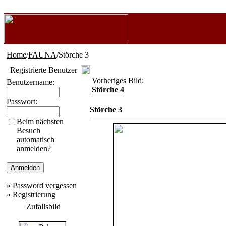
Home
/
FAUNA
/Störche 3
Registrierte Benutzer
Vorheriges Bild:
Benutzername:
Störche 4
Passwort:
Störche 3
Beim nächsten
Besuch
automatisch
anmelden?
»
Password vergessen
»
Registrierung
Zufallsbild