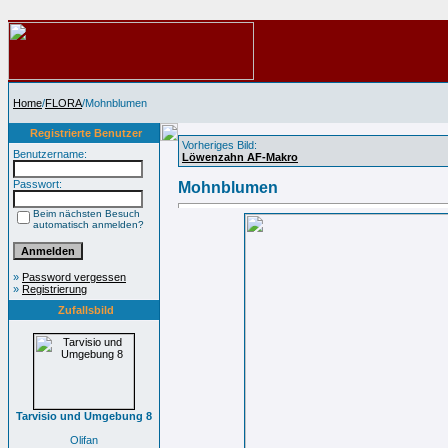
Home
/
FLORA
/Mohnblumen
Registrierte Benutzer
Vorheriges Bild:
Benutzername:
Löwenzahn AF-Makro
Passwort:
Mohnblumen
Beim nächsten Besuch
automatisch anmelden?
»
Password vergessen
»
Registrierung
Zufallsbild
Tarvisio und Umgebung 8
Olifan