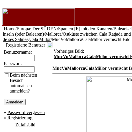
Home
/
Europa: Der SÜDEN
/
Spanien [E] mit den Kanaren
/
Balearisc
Inseln (oder Balearen)
/
Mallorca
/
Ostküste zwischen Cala Ratjada und
de ses Salines
/
Cala Millor
/MucVoMallorcaCalaMillor vermischt Bild
Registrierte Benutzer
Vorheriges Bild:
Benutzername:
MucVoMallorcaCalaMillor vermischt B
Passwort:
MucVoMallorcaCalaMillor vermischt Bi
Beim nächsten
Besuch
automatisch
anmelden?
»
Password vergessen
»
Registrierung
Zufallsbild