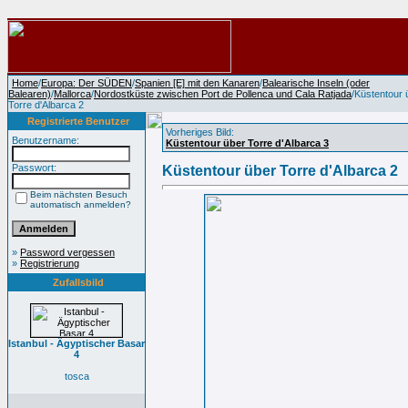
Home
/
Europa: Der SÜDEN
/
Spanien [E] mit den Kanaren
/
Balearische Inseln (oder
Balearen)
/
Mallorca
/
Nordostküste zwischen Port de Pollenca und Cala Ratjada
/Küstentour 
Torre d'Albarca 2
Registrierte Benutzer
Vorheriges Bild:
Benutzername:
Küstentour über Torre d'Albarca 3
Passwort:
Küstentour über Torre d'Albarca 2
Beim nächsten Besuch
automatisch anmelden?
»
Password vergessen
»
Registrierung
Zufallsbild
Istanbul - Ägyptischer Basar
4
tosca