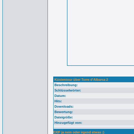
Küstentour über Torre d'Albarca 2
Beschreibung:
Schlüsselwörter:
Datum:
Hits:
Downloads:
Bewertung:
Dateigröße:
Hinzugefügt von:
EXIF ja nein oder irgend etwas :)