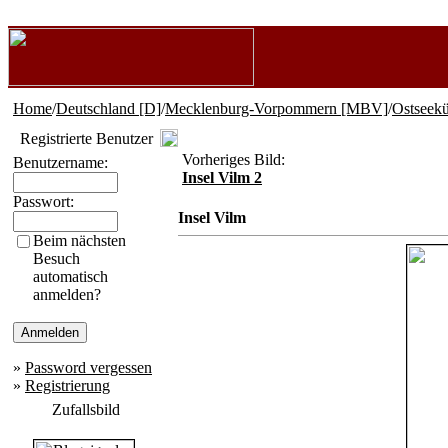
Home
/
Deutschland [D]
/
Mecklenburg-Vorpommern [MBV]
/
Ostseekü
Registrierte Benutzer
Vorheriges Bild:
Benutzername:
Insel Vilm 2
Passwort:
Insel Vilm
Beim nächsten
Besuch
automatisch
anmelden?
»
Password vergessen
»
Registrierung
Zufallsbild