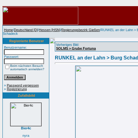
Home
/
Deutschland [D]
/
Hessen [HSN]
/
Regierungsbezirk Gießen
/RUNKEL an der Lahn > 
Schadeck
Registrierte Benutzer
Vorheriges Bild:
Benutzername:
SOLMS > Grube Fortuna
Passwort:
RUNKEL an der Lahn > Burg Scha
Beim nächsten Besuch
automatisch anmelden?
»
Password vergessen
»
Registrierung
Zufallsbild
Bier4c
nyra